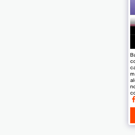
Ba
c
c
m
a
no
c