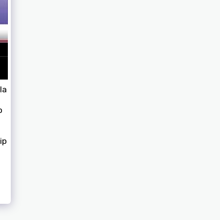
la
o
ip