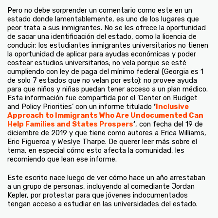
Pero no debe sorprender un comentario como este en un
estado donde lamentablemente, es uno de los lugares que
peor trata a sus inmigrantes. No se les ofrece la oportunidad
de sacar una identificación del estado, como la licencia de
conducir; los estudiantes inmigrantes universitarios no tienen
la oportunidad de aplicar para ayudas económicas y poder
costear estudios universitarios; no vela porque se esté
cumpliendo con ley de paga del mínimo federal (Georgia es 1
de solo 7 estados que no velan por esto); no provee ayuda
para que niños y niñas puedan tener acceso a un plan médico.
Esta información fue compartida por el ‘Center on Budget
and Policy Priorities’ con un informe titulado
‘
I
nclusive
Approach to Immigrants Who Are Undocumented Can
Help Families and States Prospers
’
, con fecha del 19 de
diciembre de 2019 y que tiene como autores a Erica Williams,
Eric Figueroa y Weslye Tharpe. De querer leer más sobre el
tema, en especial cómo esto afecta la comunidad, les
recomiendo que lean ese informe.
Este escrito nace luego de ver cómo hace un año arrestaban
a un grupo de personas, incluyendo al comediante Jordan
Kepler, por protestar para que jóvenes indocumentados
tengan acceso a estudiar en las universidades del estado.