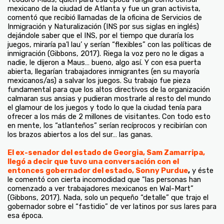
mexicano de la ciudad de Atlanta y fue un gran activista,
comentó que recibió llamadas de la oficina de Servicios de
Inmigración y Naturalización (INS por sus siglas en inglés)
dejándole saber que el INS, por el tiempo que duraría los
juegos, miraría pa’l lau’ y serían “flexibles” con las políticas de
inmigración (Gibbons, 2017). Riega la voz pero no le digas a
nadie, le dijeron a Maus… bueno, algo así. Y con esa puerta
abierta, llegarían trabajadores inmigrantes (en su mayoría
mexicanos/as) a salvar los juegos. Su trabajo fue pieza
fundamental para que los altos directivos de la organización
calmaran sus ansias y pudieran mostrarle al resto del mundo
el glamour de los juegos y todo lo que la ciudad tenía para
ofrecer a los más de 2 millones de visitantes. Con todo esto
en mente, los “atlanteños” serían recíprocos y recibirían con
los brazos abiertos a los del sur… las ganas.
El ex-senador del estado de Georgia, Sam Zamarripa,
llegó a decir que tuvo una conversación con el
entonces gobernador del estado, Sonny Purdue
,
y éste
le comentó con cierta incomodidad que “las personas han
comenzado a ver trabajadores mexicanos en Wal-Mart”
(Gibbons, 2017). Nada, solo un pequeño “detalle” que trajo el
gobernador sobre el “fastidio” de ver latinos por sus lares para
esa época.